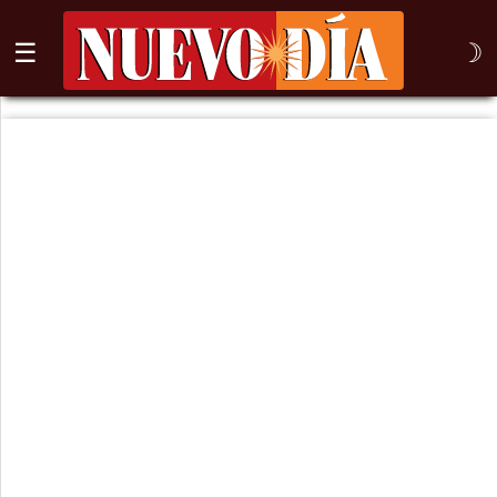
☰
☽
⌕
Inicio
Nogales
Columna
Sonora
México
Arizona
Internacional