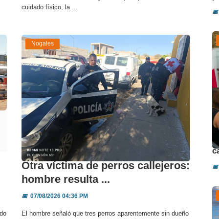
cuidado físico, la ...
📅
Nogales
D
c
Otra víctima de perros callejeros:
📅
hombre resulta ...
📅
07/08/2026 04:36 PM
ido
El hombre señaló que tres perros aparentemente sin dueño