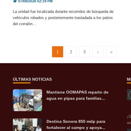
📅
07/08/2026 02:19 PM
La unidad fue localizada durante recorridos de búsqueda de
vehículos robados y posteriormente trasladada a los patios
del corralón...
1
2
3
›
»
ÚLTIMAS NOTICIAS
M
Mantiene OOMAPAS reparto de
agua en pipas para familias...
¡S
Destina Sonora 850 mdp para
ac
fortalecer al campo y apoya...