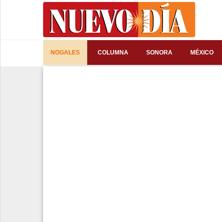
⌕
NOGALES
COLUMNA
SONORA
MÉXICO
Inicio
Nogales
Columna
Sonora
México
Arizona
Internacional
Deportes