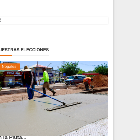
UESTRAS ELECCIONES
Nogales
vanza 45 % obra de reparación del socavón
n la Pluta...