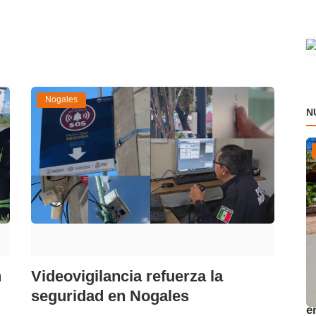
Nogales
N
n
Videovigilancia refuerza la
A
seguridad en Nogales
e