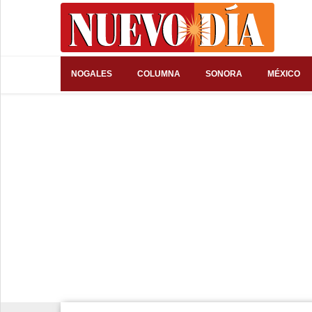
⌕
NOGALES
COLUMNA
SONORA
MÉXICO
Inicio
Nogales
Columna
Sonora
México
Arizona
Internacional
Deportes