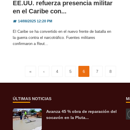
EE.UU. refuerza presencia militar
en el Caribe con...
📅
14/08/2025 12:20 PM
El Caribe se ha convertido en el nuevo frente de batalla en
la guerra contra el narcotráfico. Fuentes militares
confirmaron a Reut...
«
‹
4
5
6
7
8
ÚLTIMAS NOTICIAS
M
Avanza 45 % obra de reparación del
socavón en la Pluta...