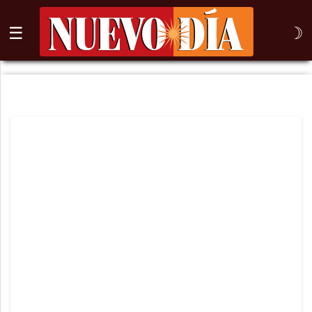
☰
☽
⌕
Inicio
Nogales
Columna
Sonora
México
Arizona
Internacional