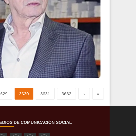
crecimiento económico
Leer más
3629
3630
3631
3632
›
»
EDIOS DE COMUNICACIÓN SOCIAL