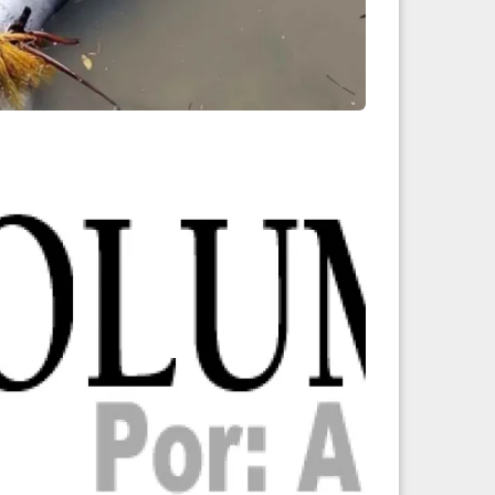
 Tabasco por muerte d...
Leer más
Leer más