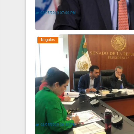
OCDE celebra plan de México pa
📅
02/05/2019 07:00 PM
Nogales
Posible aval de Reforma Educativ
📅
02/05/2019 06:26 PM