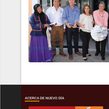
Apoya Cofetur a touroperadore
📅
01/05/2019 07:07 AM
ACERCA DE NUEVO DÍA