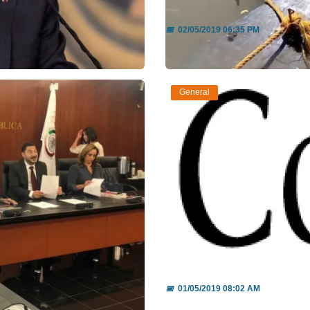
ra aumenta...
Sigue emergencia en
📅
02/05/2019 06:35 PM
Leer más
General
a, la pr...
La Columna
📅
01/05/2019 08:02 AM
Leer más