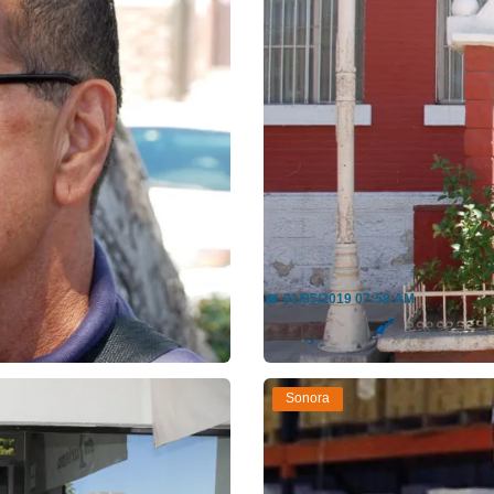
s Buscadora...
Roban cinco escuela
📅
01/05/2019 07:58 AM
Leer más
Sonora