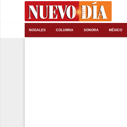
⌕
NOGALES
COLUMNA
SONORA
MÉXICO
Inicio
Nogales
Columna
Sonora
México
Arizona
Internacional
Deportes