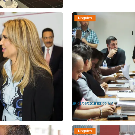
Nogales
Defenderá el Alcald
📅
01/05/2019 08:00 AM
Leer más
Nogales