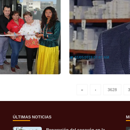
s
Mantiene Sonora su
📅
01/05/2019 07:07 AM
Leer más
«
‹
3628
ÚLTIMAS NOTICIAS
M
Reparación del socavón en la