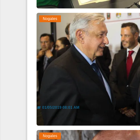
Nogales
Confirma subsidio a la luz
📅
01/05/2019 08:01 AM
Nogales