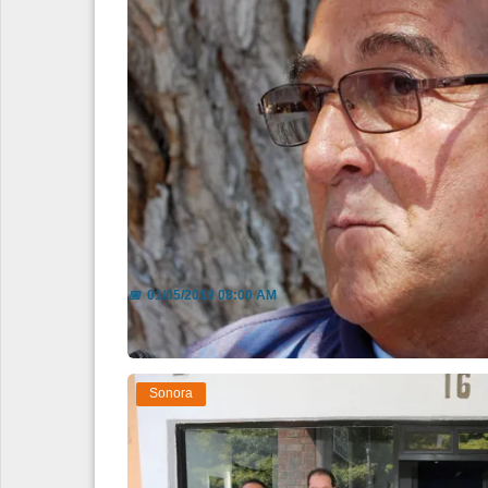
Nace en Nogales GrupoGuerrera
📅
01/05/2019 08:00 AM
Sonora