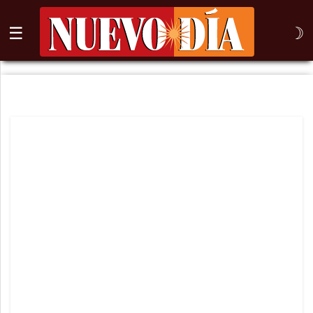
☰
☽
⌕
Inicio
Nogales
Columna
Sonora
México
Arizona
Internacional