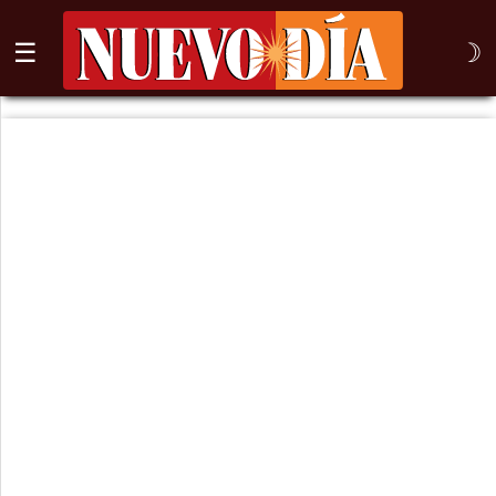
☰
☽
⌕
Inicio
Nogales
Columna
Sonora
México
Arizona
Internacional