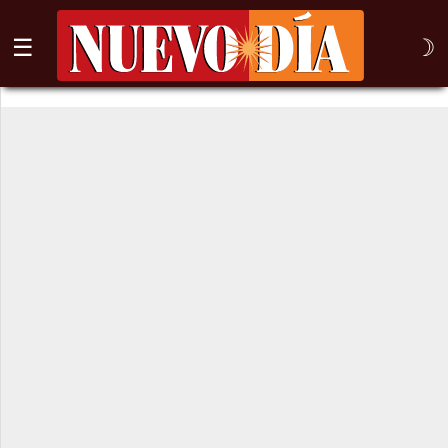
☰
☽
⌕
Inicio
Nogales
Columna
Sonora
México
Arizona
Internacional