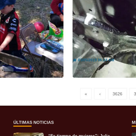
a niños ...
Decomisan millonar
📅
03/05/2019 06:24 AM
Leer más
«
‹
3626
ÚLTIMAS NOTICIAS
M
“Es tiempo de mujeres”: Julia