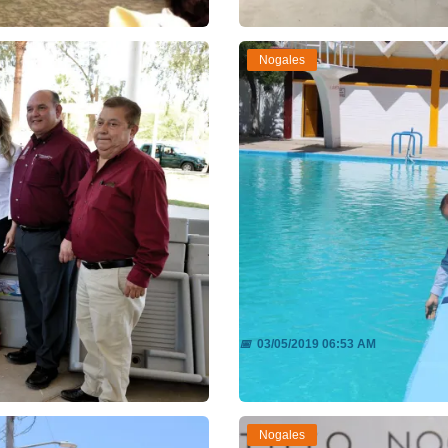
Nogales
tes de S...
Mañana abren la Alb
📅
03/05/2019 06:53 AM
Leer más
Nogales