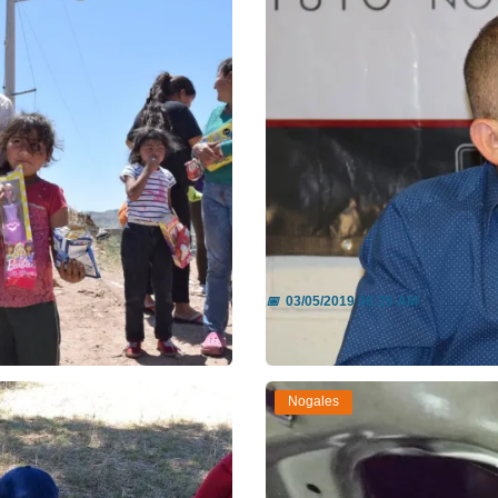
os
Invitan a la carrera 
📅
03/05/2019 06:29 AM
Leer más
Nogales