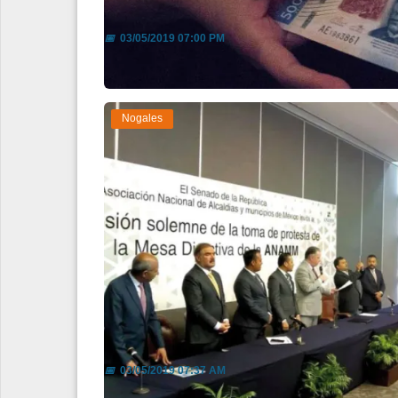
CCE no descarta que economía 
📅
03/05/2019 07:00 PM
Nogales
Nombran a Jesús PujolPresiden
📅
03/05/2019 07:37 AM