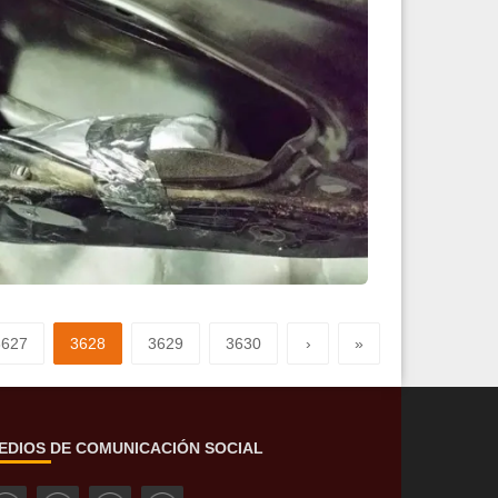
ias cargas de drogas
Leer más
3627
3628
3629
3630
›
»
EDIOS DE COMUNICACIÓN SOCIAL