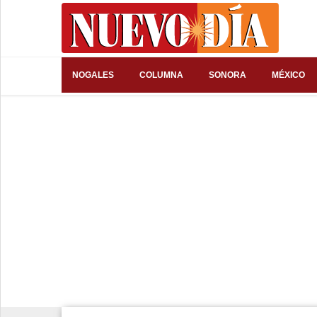
⌕
NOGALES
COLUMNA
SONORA
MÉXICO
Inicio
Nogales
Columna
Sonora
México
Arizona
Internacional
Deportes