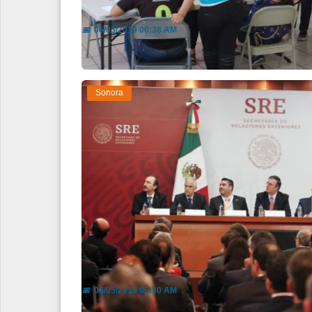
Deciden jóvenes adirigente esta
📅
06/05/2019 06:38 AM
Sonora
Es prioritario mantener mercad
📅
06/05/2019 06:30 AM