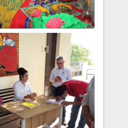
ltural y deportiva
Leer más
con “Actitur”
Leer más