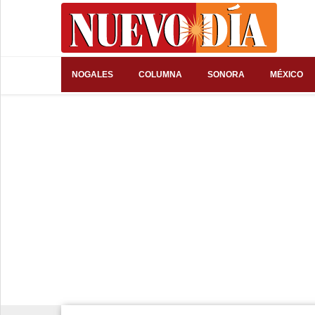
⌕
NOGALES
COLUMNA
SONORA
MÉXICO
Inicio
Nogales
Columna
Sonora
México
Arizona
Internacional
Deportes