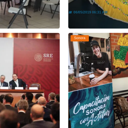
tal
Disfrutan jornada cu
📅
06/05/2019 06:31 AM
Leer más
Sonora
os
Capacitan a Sonora 
📅
06/05/2019 06:29 AM
Leer más