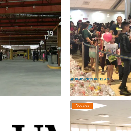
r
Festejan a niños con
📅
06/05/2019 06:11 AM
Leer más
Nogales