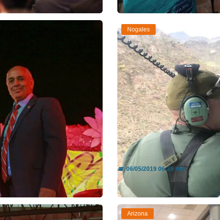
Nogales
de Mayo
Rescatan a migrantes
📅
06/05/2019 06:25 AM
Leer más
Arizona