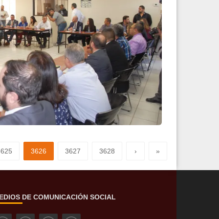
n Foro
Leer más
3625
3626
3627
3628
›
»
EDIOS DE COMUNICACIÓN SOCIAL