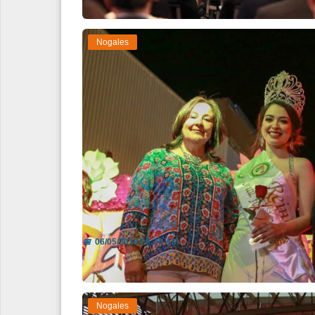
Nogales
Disfrutan miles de las Fiestas 
📅
06/05/2019 06:26 AM
Nogales