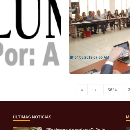
Participa Nogales e
📅
04/05/2019 07:55 AM
Leer más
«
‹
3624
ÚLTIMAS NOTICIAS
M
“Es tiempo de mujeres”: Julia