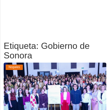
Deportes
Espectáculos
Tecnología
Contacto
Etiqueta: Gobierno de
Edición Impresa
Sonora
Nogales