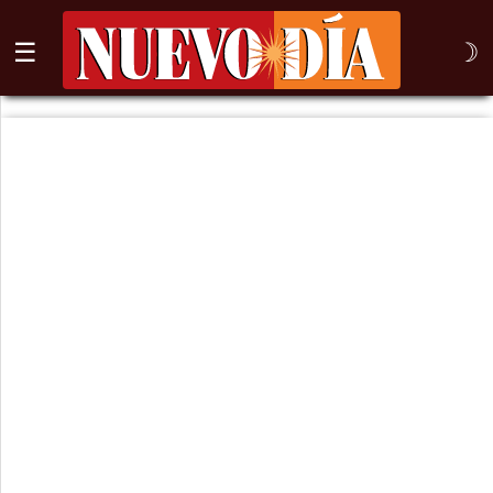
☰
☽
⌕
Inicio
Nogales
Columna
Sonora
México
Arizona
Internacional