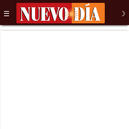
☰
☽
⌕
Inicio
Nogales
Columna
Sonora
México
Arizona
Internacional