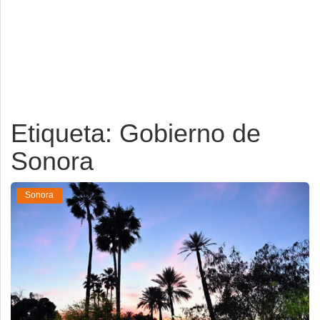
Deportes
Espectáculos
Tecnología
Contacto
Etiqueta: Gobierno de
Edición Impresa
Sonora
Sonora