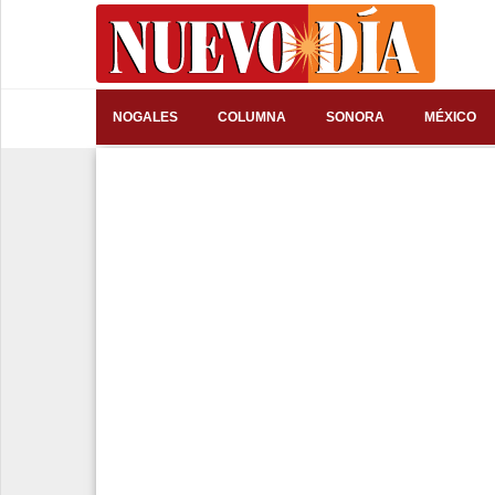
⌕
NOGALES
COLUMNA
SONORA
MÉXICO
Inicio
Nogales
Columna
Sonora
México
Arizona
Internacional
Deportes