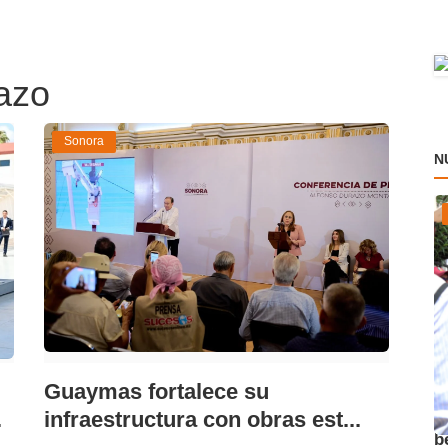
razo
Sonora
N
Guaymas fortalece su
A
.
infraestructura con obras est...
b