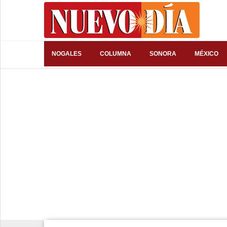
⌕
NOGALES
COLUMNA
SONORA
MÉXICO
Inicio
Nogales
Columna
Sonora
México
Arizona
Internacional
Deportes