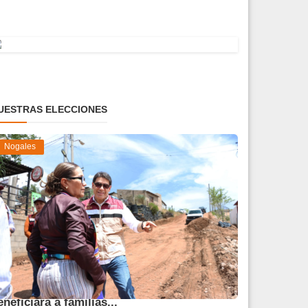
UESTRAS ELECCIONES
Nogales
vanza obra de pavimentación que
eneficiará a familias...