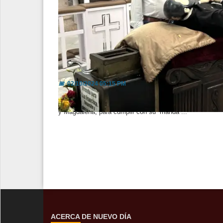
Caminan peregrinos más de 90 k
📅
02/10/2024 05:15 PM
Cada año, miles de peregrinos caminan alrededor de 90 
y Magdalena, para cumplir con su “manda”...
ACERCA DE NUEVO DÍA