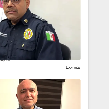
o en operativo “Pere...
blanco de acuerdo con las autoridades municipales,
upervisi...
Leer más