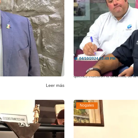
es con el...
Reportan saldo blanc
📅
04/10/2024 03:49 PM
tó que en esta ciudad no es una
Hasta el momento se reporta saldo 
quienes indicaron la dinámica de la s
Leer más
Nogales