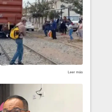
a quien cruce el tre...
artículo número 47 especifica que es falta "Cruzar o
 det...
Leer más