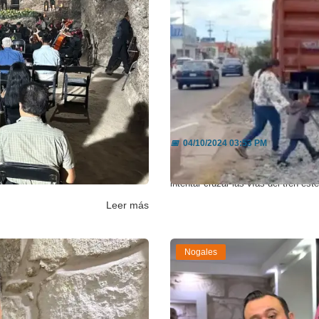
le al Pa...
Continúan multas par
📅
04/10/2024 03:53 PM
u objetivo con el evento “Pásame la
De acuerdo con las autoridades, el 
intentar cruzar las vías del tren este
Leer más
Nogales