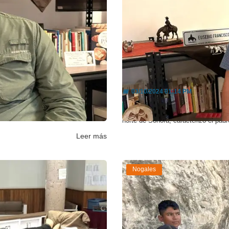
rgía: A...
Es padre Eusebio Fr
📅
03/10/2024 01:14 PM
eación, llegó a Nogales, para
Como un hombre de profunda fe y un 
norte de Sonora, caracterizó el padr
Leer más
Nogales