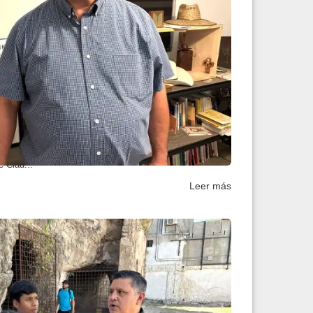
ancisco Kino un legad...
resonante legado en la historia del sur de Arizona y
e Clau...
Leer más