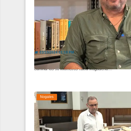
El camino espiritual llena de ene
📅
03/10/2024 01:19 PM
Originario de Tijuana, en este 2024 y tras meses de plan
caminar los 90 kilómetros hacia Magdalena....
Nogales