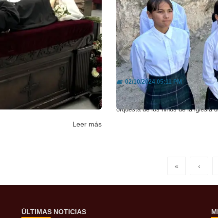
ilómetros ...
Realizarán concierto
📅
02/10/2024 05:11 PM
kilómetros de camino entre Nogales
Con la meta de tocar ante el papa F
orquesta de los niños de la iglesia d
Leer más
«
‹
ÚLTIMAS NOTICIAS
M