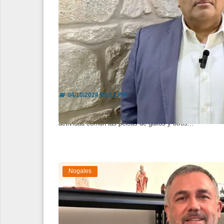
Cumple el Ayuntamiento de Nogal
📅
04/10/2024 03:51 PM
El Secretario del Ayuntamiento Hipólito Sedano argumen
actividad común las peleas de gallos y otros...
Nogales