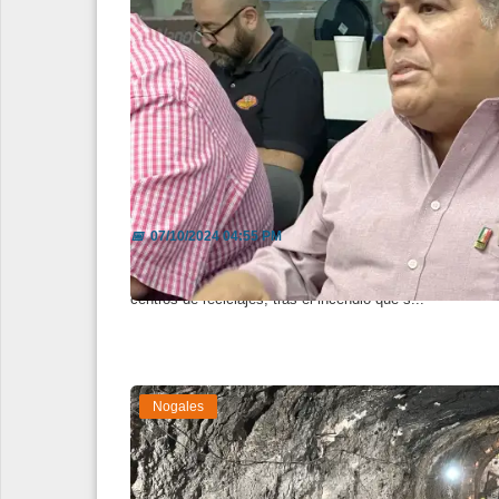
Revisarán situación de reciclado
📅
07/10/2024 04:55 PM
El Secretario del Ayuntamiento manifestó que se buscará
centros de reciclajes, tras el incendio que s...
Nogales