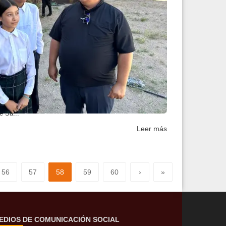
 para poder viajar a...
rancisco, este 5 de octubre, el comité en apoyo de la
e Sa...
Leer más
56
57
58
59
60
›
»
EDIOS DE COMUNICACIÓN SOCIAL