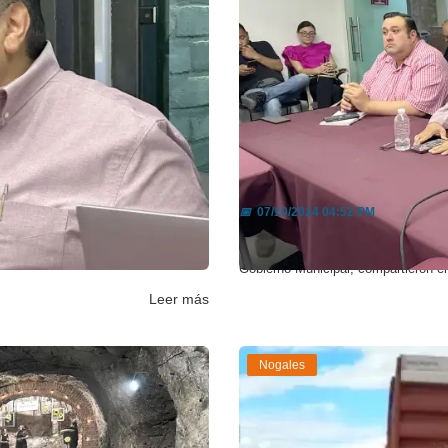
ras en e...
Comparten datos imp
📅
07/10/2024 04:52 PM
 la manera de reglamentar los
En la sesión número 112 de la Mesa 
Gobierno Municipal, compartieron el
Leer más
Nogales