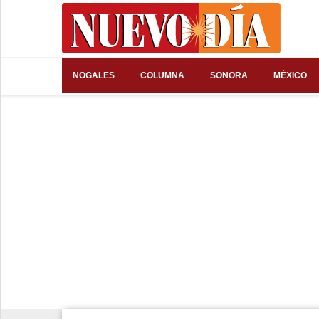
⌕
NOGALES
COLUMNA
SONORA
MÉXICO
Inicio
Nogales
Columna
Sonora
México
Arizona
Internacional
Deportes