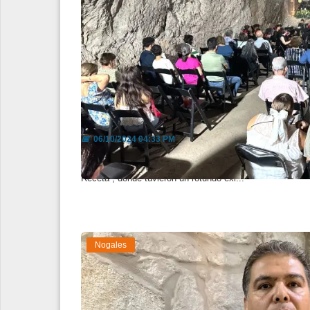
Logran reunir fondos para cantar
📅
06/10/2024 04:33 PM
Niños de la orquesta San Joselito de la Mesa, lograron s
Receta”, donde tuvieron un rotundo éxi...
Nogales