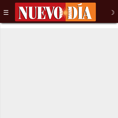
☰
☽
⌕
Inicio
Nogales
Columna
Sonora
México
Arizona
Internacional