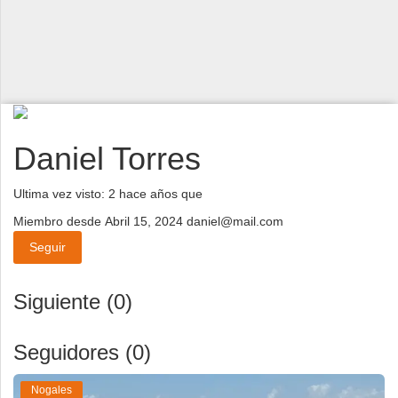
Deportes
Espectáculos
Tecnología
Contacto
Daniel Torres
Edición Impresa
Ultima vez visto: 2 hace años que
Miembro desde Abril 15, 2024
daniel@mail.com
Seguir
Siguiente (0)
Seguidores (0)
Nogales