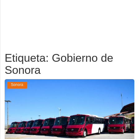
Deportes
Espectáculos
Tecnología
Contacto
Etiqueta: Gobierno de
Edición Impresa
Sonora
Sonora