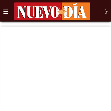
☰
☽
⌕
Inicio
Nogales
Columna
Sonora
México
Arizona
Internacional