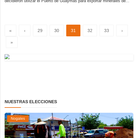
decidieron utilizar el Puerto de Guaymas para exportar minerales de...
«
‹
29
30
31
32
33
›
»
NUESTRAS ELECCIONES
Nogales