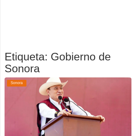
Deportes
Espectáculos
Tecnología
Contacto
Etiqueta: Gobierno de
Edición Impresa
Sonora
Sonora