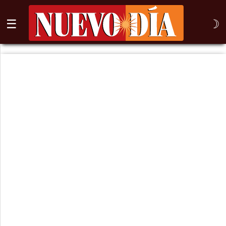
☰
☽
⌕
Inicio
Nogales
Columna
Sonora
México
Arizona
Internacional