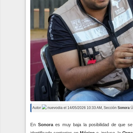
Autor
nuevodia
el
14/05/2026 10:33 AM
, Sección
Sonora
Ú
En
Sonora
es muy baja la posibilidad de que s
identificado contagios en
México
e, incluso, la
Orga