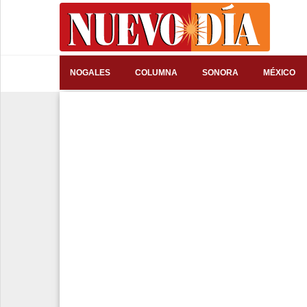
⌕
NOGALES
COLUMNA
SONORA
MÉXICO
Inicio
Nogales
Columna
Sonora
México
Arizona
Internacional
Deportes