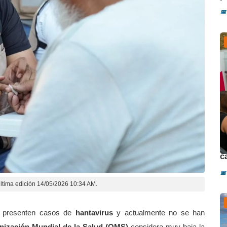
📅
D
c
📅
ltima edición 14/05/2026 10:34 AM.
e presenten casos de
hantavirus
y actualmente no se han
nización Mundial de la Salud (OMS)
considera muy baja la