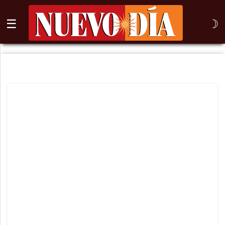
☰
☽
⌕
Inicio
Nogales
Columna
Sonora
México
Arizona
Internacional