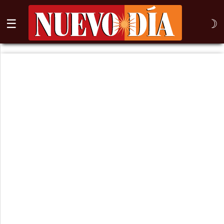
☰
☽
⌕
Inicio
Nogales
Columna
Sonora
México
Arizona
Internacional