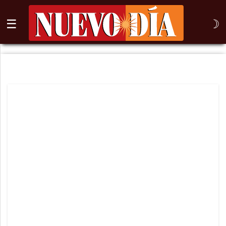
☰
☽
⌕
Inicio
Nogales
Columna
Sonora
México
Arizona
Internacional