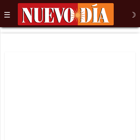
☰
☽
⌕
Inicio
Nogales
Columna
Sonora
México
Arizona
Internacional