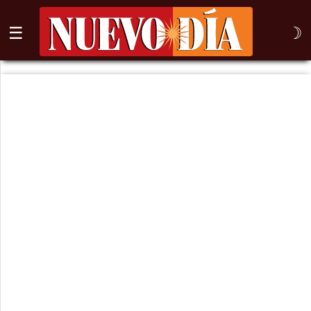
☰
☽
⌕
Inicio
Nogales
Columna
Sonora
México
Arizona
Internacional