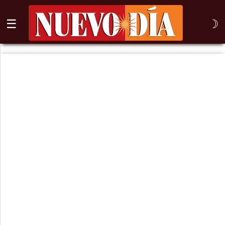
☰
☽
⌕
Inicio
Nogales
Columna
Sonora
México
Arizona
Internacional