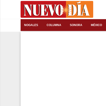
⌕
NOGALES
COLUMNA
SONORA
MÉXICO
Inicio
Nogales
Columna
Sonora
México
Arizona
Internacional
Deportes