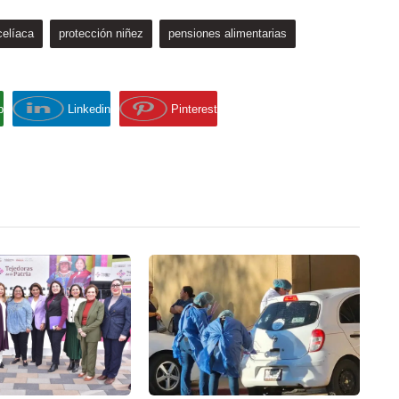
elíaca
protección niñez
pensiones alimentarias
p
Linkedin
Pinterest