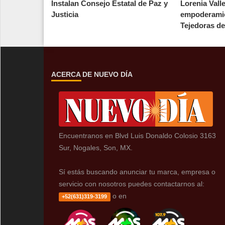
Instalan Consejo Estatal de Paz y
Lorenia Vall
Justicia
empoderamie
Tejedoras de 
ACERCA DE NUEVO DÍA
Encuentranos en Blvd Luis Donaldo Colosio 3163
Sur, Nogales, Son, MX.
Sí estás buscando anunciar tu marca, empresa o
servicio con nosotros puedes contactarnos al:
o en
+52(631)319-3199