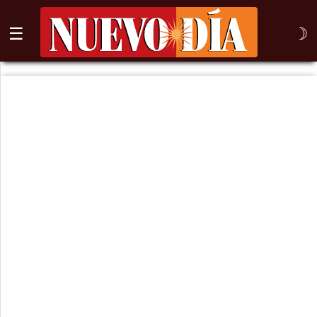
☰
☽
⌕
Inicio
Nogales
Columna
Sonora
México
Arizona
Internacional