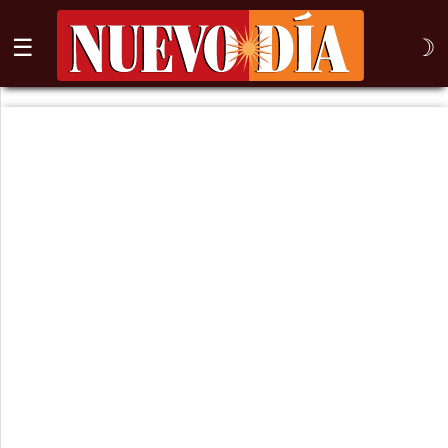
☰
☽
⌕
Inicio
Nogales
Columna
Sonora
México
Arizona
Internacional