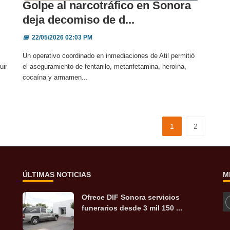
Golpe al narcotráfico en Sonora
deja decomiso de d...
📅
22/05/2026 02:03 PM
Un operativo coordinado en inmediaciones de Atil permitió
uir
el aseguramiento de fentanilo, metanfetamina, heroína,
cocaína y armamen...
1
2
ÚLTIMAS NOTICIAS
M
Ofrece DIF Sonora servicios
funerarios desde 3 mil 150 ...