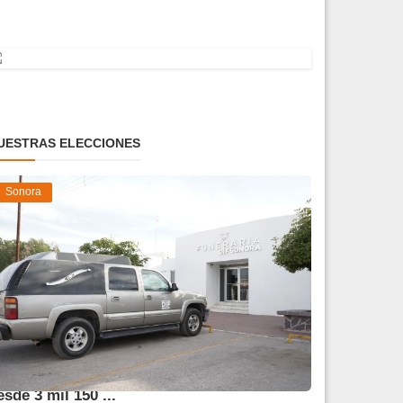
UESTRAS ELECCIONES
Sonora
frece DIF Sonora servicios funerarios
esde 3 mil 150 ...