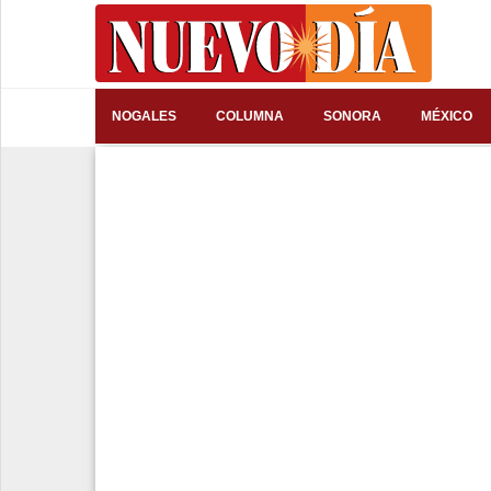
⌕
NOGALES
COLUMNA
SONORA
MÉXICO
Inicio
Nogales
Columna
Sonora
México
Arizona
Internacional
Deportes