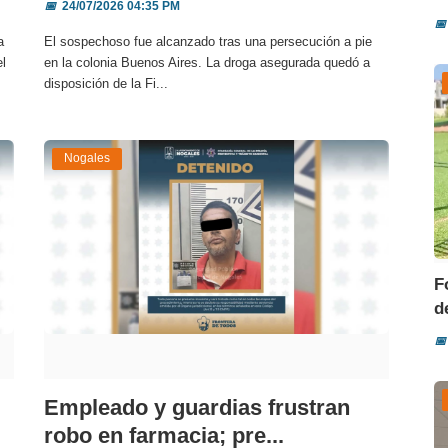
📅
24/07/2026 04:35 PM
📅
a
El sospechoso fue alcanzado tras una persecución a pie
el
en la colonia Buenos Aires. La droga asegurada quedó a
disposición de la Fi...
Nogales
F
d
📅
Empleado y guardias frustran
robo en farmacia; pre...