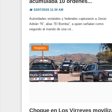
acumulaba 10 órdenes...
📅
02/07/2026 11:30 AM
Autoridades estatales y federales capturaron a Jesús
Adrián “N”, alias “El Bomba”, a quien señalan como
segundo al mando de una cé...
Nogales
Choque en Los Virreyes moviliz