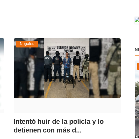
Nogales
N
Intentó huir de la policía y lo
O
detienen con más d...
d