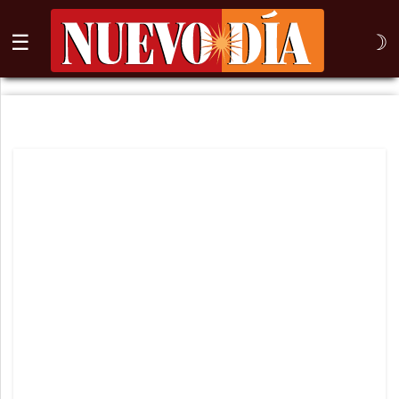
☰
☽
⌕
Inicio
Nogales
Columna
Sonora
México
Arizona
Internacional