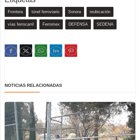
Frontera
túnel ferroviario
Sonora
reubicación
vías ferrocarril
Ferromex
DEFENSA
SEDENA
NOTICIAS RELACIONADAS