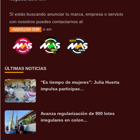
Sí estás buscando anunciar tu marca, empresa o servicio
con nosotros puedes contactarnos al:
o en
+52(631)319-3199
ÚLTIMAS NOTICIAS
“Es tiempo de mujeres”: Julia Huerta
impulsa participac...
Avanza regularización de 900 lotes
irregulares en colon...