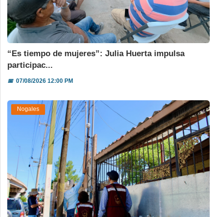
“Es tiempo de mujeres”: Julia Huerta impulsa
participac...
📅
07/08/2026 12:00 PM
Nogales