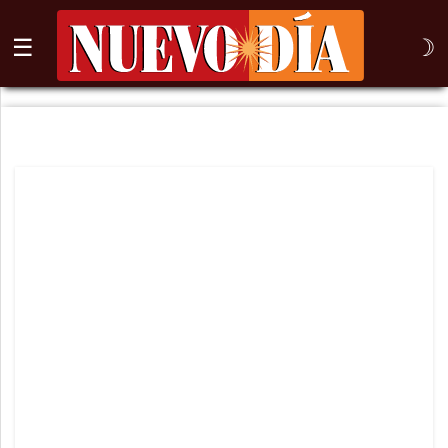
☰
☽
⌕
Inicio
Nogales
Columna
Sonora
México
Arizona
Internacional