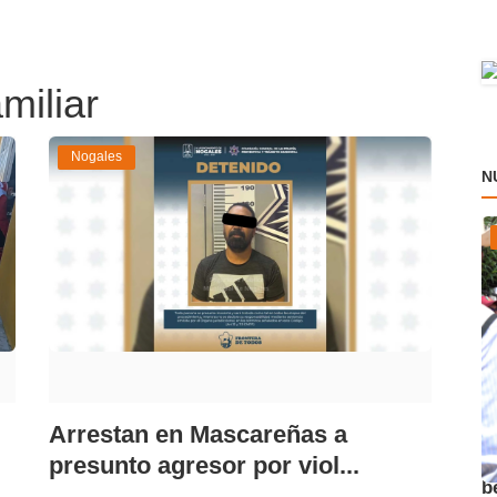
miliar
Nogales
N
Arrestan en Mascareñas a
A
presunto agresor por viol...
b