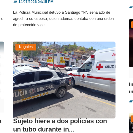
📅
14/07/2026 04:15 PM
📅
La Policía Municipal detuvo a Santiago "N", señalado de
 e
agredir a su esposa, quien además contaba con una orden
de protección vige...
Nogales
I
i
📅
a
Sujeto hiere a dos policías con
un tubo durante in...