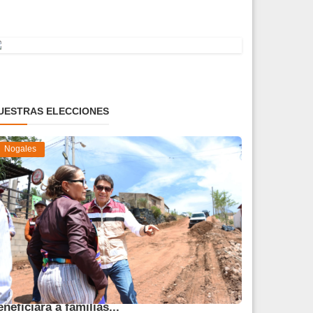
UESTRAS ELECCIONES
Nogales
vanza obra de pavimentación que
eneficiará a familias...