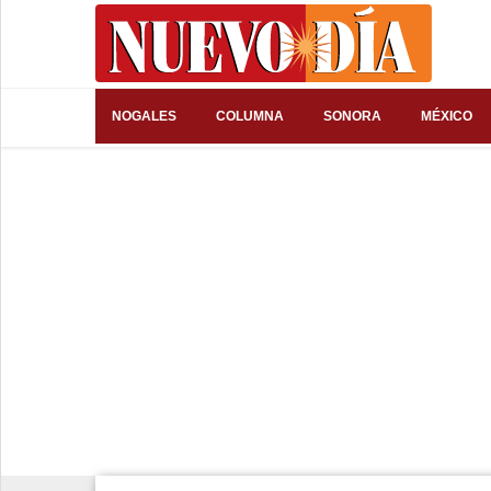
⌕
NOGALES
COLUMNA
SONORA
MÉXICO
Inicio
Nogales
Columna
Sonora
México
Arizona
Internacional
Deportes