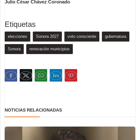
Julio César Chávez Coronado
Etiquetas
elecciones
Sonora 2027
voto consciente
gubernatura
Sonora
renovación municipios
NOTICIAS RELACIONADAS