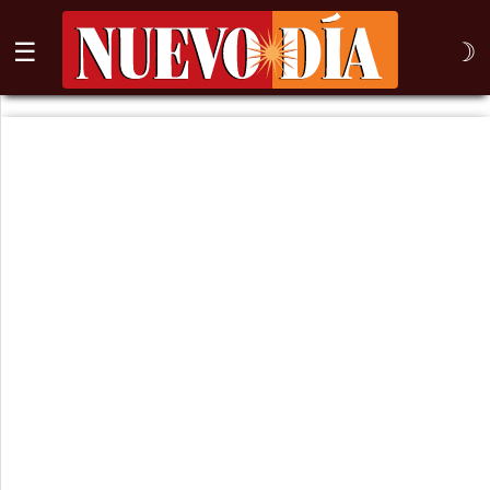
☰
☽
⌕
Inicio
Nogales
Columna
Sonora
México
Arizona
Internacional