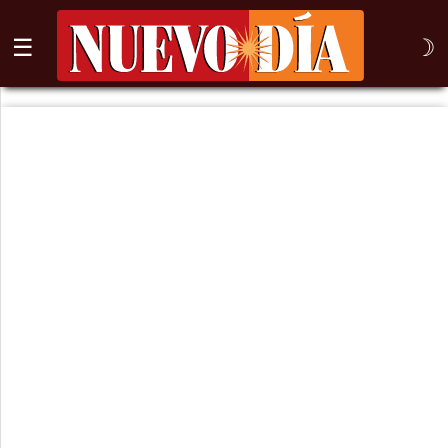
☰
☽
⌕
Inicio
Nogales
Columna
Sonora
México
Arizona
Internacional