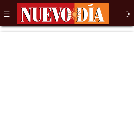
☰
☽
⌕
Inicio
Nogales
Columna
Sonora
México
Arizona
Internacional