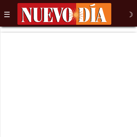
☰
☽
⌕
Inicio
Nogales
Columna
Sonora
México
Arizona
Internacional