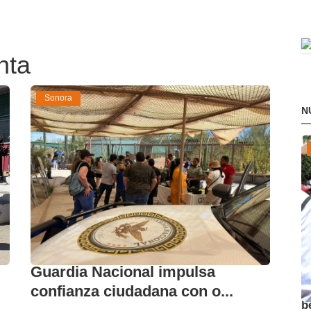
nta
Sonora
N
Guardia Nacional impulsa
A
confianza ciudadana con o...
b