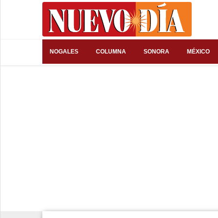
⌕
NOGALES
COLUMNA
SONORA
MÉXICO
Inicio
Nogales
Columna
Sonora
México
Arizona
Internacional
Deportes