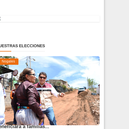
UESTRAS ELECCIONES
Nogales
vanza obra de pavimentación que
eneficiará a familias...