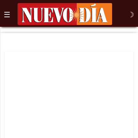
☰
☽
⌕
Inicio
Nogales
Columna
Sonora
México
Arizona
Internacional