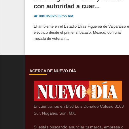
con autoridad a cuar...
📅
08/10/2025 09:55 AM
El ambiente en el Estadio Elías Figueroa de Valparaíso e
eléctrico desde el primer silbatazo. México, con una
mezcla de veteraní...
ACERCA DE NUEVO DÍA
Encuentranos en Blvd Luis Donaldo Colosio 3163
Sur, Nogales, Son, MX.
Sí estás buscando anunciar tu marca, empresa o