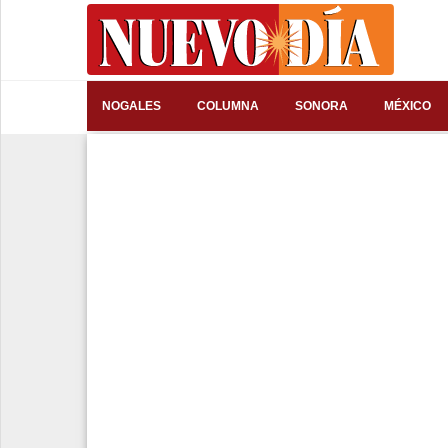
⌕
NOGALES
COLUMNA
SONORA
MÉXICO
Inicio
Nogales
Columna
Sonora
México
Arizona
Internacional
Deportes