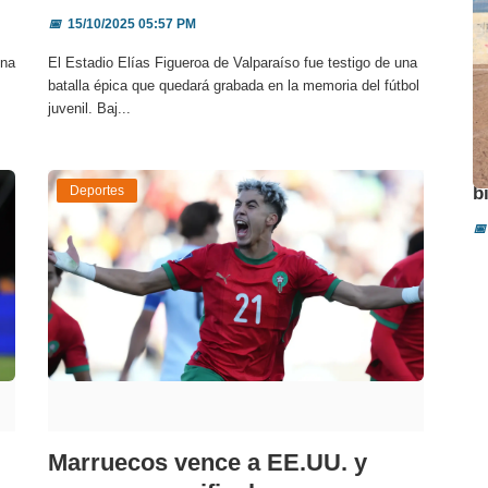
📅
15/10/2025 05:57 PM
ina
El Estadio Elías Figueroa de Valparaíso fue testigo de una
batalla épica que quedará grabada en la memoria del fútbol
juvenil. Baj...
A
Deportes
b
📅
Marruecos vence a EE.UU. y