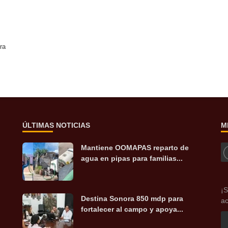
ra
ÚLTIMAS NOTICIAS
M
Mantiene OOMAPAS reparto de
agua en pipas para familias...
¡S
Destina Sonora 850 mdp para
ac
fortalecer al campo y apoya...