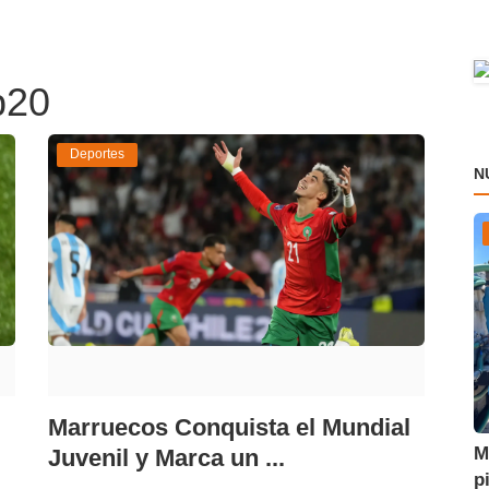
b20
Deportes
N
Marruecos Conquista el Mundial
M
Juvenil y Marca un ...
p