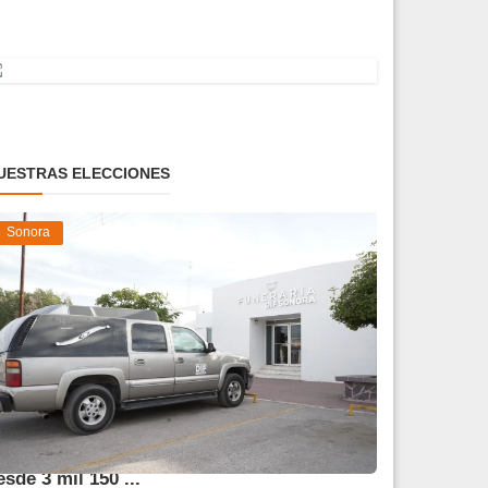
UESTRAS ELECCIONES
Sonora
frece DIF Sonora servicios funerarios
esde 3 mil 150 ...