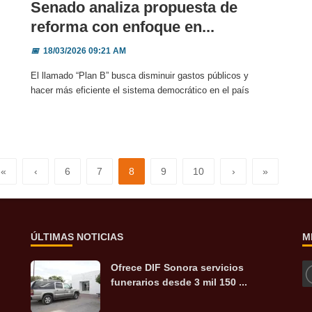
Senado analiza propuesta de
reforma con enfoque en...
📅
18/03/2026 09:21 AM
El llamado “Plan B” busca disminuir gastos públicos y
hacer más eficiente el sistema democrático en el país
«
‹
6
7
8
9
10
›
»
ÚLTIMAS NOTICIAS
M
Ofrece DIF Sonora servicios
funerarios desde 3 mil 150 ...