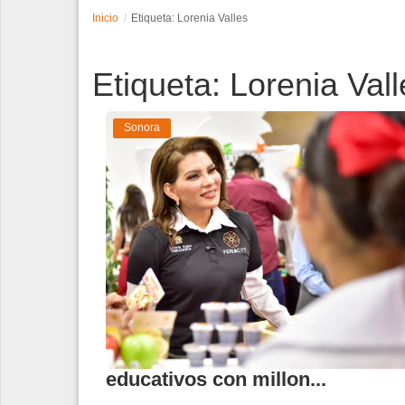
Inicio
Etiqueta: Lorenia Valles
Espectáculos
Etiqueta: Lorenia Vall
Tecnología
Contacto
Sonora
Edición Impresa
Impulsan mejora de planteles
educativos con millon...