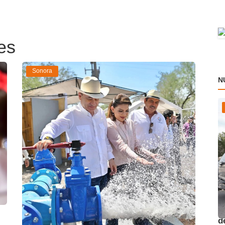
es
Sonora
N
Presentan proyectos
O
estratégicos para asegurar aba...
d