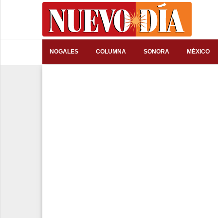
⌕
NOGALES
COLUMNA
SONORA
MÉXICO
Inicio
Nogales
Columna
Sonora
México
Arizona
Internacional
Deportes