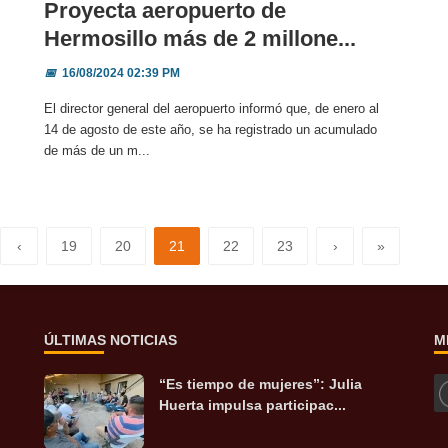
Proyecta aeropuerto de
Hermosillo más de 2 millone...
📅
16/08/2024 02:39 PM
El director general del aeropuerto informó que, de enero al
14 de agosto de este año, se ha registrado un acumulado
de más de un m...
‹
19
20
21
22
23
›
»
ÚLTIMAS NOTICIAS
M
“Es tiempo de mujeres”: Julia
Huerta impulsa participac...