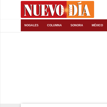
⌕
NOGALES
COLUMNA
SONORA
MÉXICO
Inicio
Nogales
Columna
Sonora
México
Arizona
Internacional
Deportes