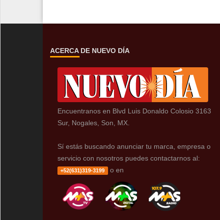
ACERCA DE NUEVO DÍA
Encuentranos en Blvd Luis Donaldo Colosio 3163
Sur, Nogales, Son, MX.
Sí estás buscando anunciar tu marca, empresa o
servicio con nosotros puedes contactarnos al:
o en
+52(631)319-3199