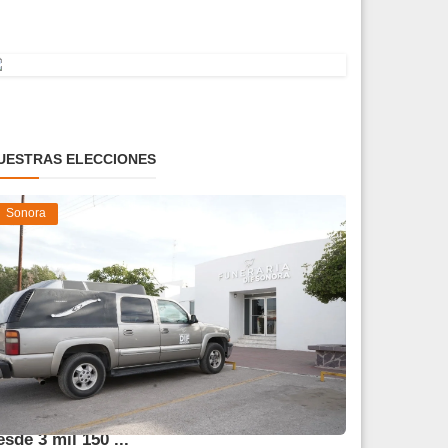
UESTRAS ELECCIONES
Sonora
frece DIF Sonora servicios funerarios
esde 3 mil 150 ...