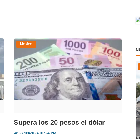
México
N
Supera los 20 pesos el dólar
O
📅
27/08/2024 01:24 PM
d