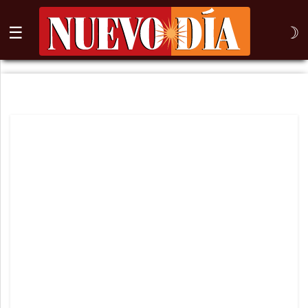
☰
☽
⌕
Inicio
Nogales
Columna
Sonora
México
Arizona
Internacional