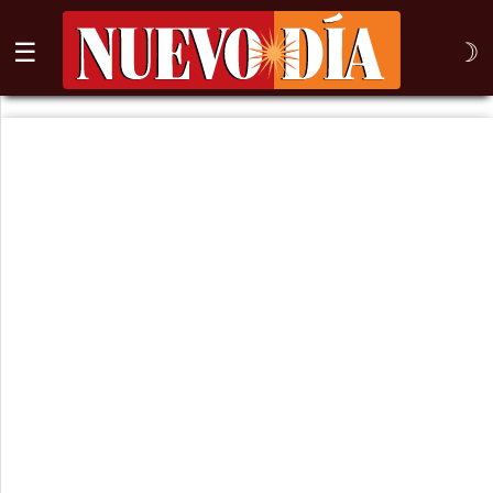
☰
☽
⌕
Inicio
Nogales
Columna
Sonora
México
Arizona
Internacional