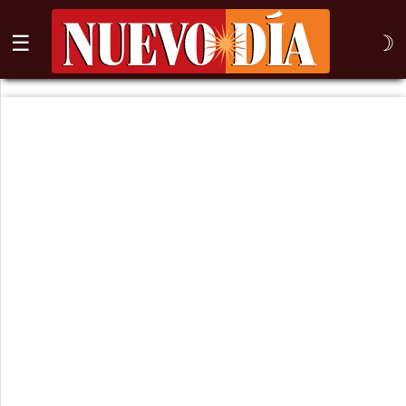
☰
☽
⌕
Inicio
Nogales
Columna
Sonora
México
Arizona
Internacional