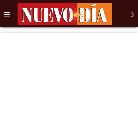
☰
☽
⌕
Inicio
Nogales
Columna
Sonora
México
Arizona
Internacional