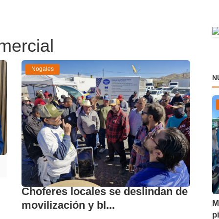
mercial
Nogales
N
Choferes locales se deslindan de
M
movilización y bl...
p