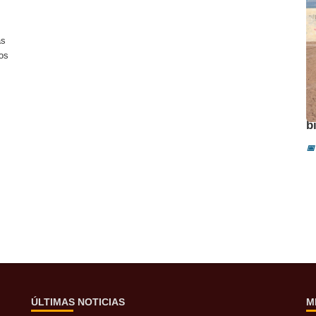
as
dos
A
b
📅
ÚLTIMAS NOTICIAS
M