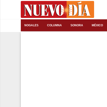
⌕
NOGALES
COLUMNA
SONORA
MÉXICO
Inicio
Nogales
Columna
Sonora
México
Arizona
Internacional
Deportes