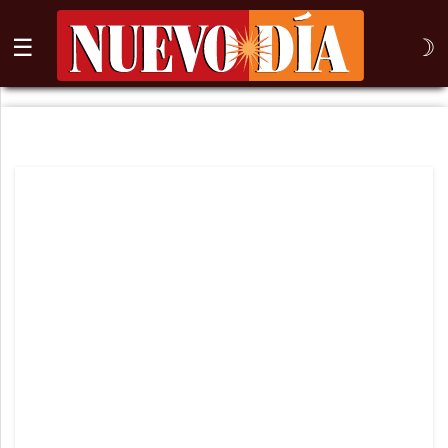
☰
☽
⌕
Inicio
Nogales
Columna
Sonora
México
Arizona
Internacional