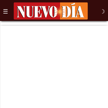
☰
☽
⌕
Inicio
Nogales
Columna
Sonora
México
Arizona
Internacional