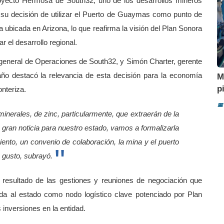
Proyecto Hermosa de South32, uno de los desarrollos mineros
 su decisión de utilizar el Puerto de Guaymas como punto de
 ubicada en Arizona, lo que reafirma la visión del Plan Sonora
r el desarrollo regional.
general de Operaciones de South32, y Simón Charter, gerente
o destacó la relevancia de esta decisión para la economía
M
p
onteriza.
📅
inerales, de zinc, particularmente, que extraerán de la
gran noticia para nuestro estado, vamos a formalizarla
nto, un convenio de colaboración, la mina y el puerto
 gusto, subrayó.
s resultado de las gestiones y reuniones de negociación que
ida al estado como nodo logístico clave potenciado por Plan
inversiones en la entidad.