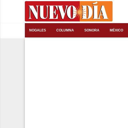
⌕
NOGALES
COLUMNA
SONORA
MÉXICO
Inicio
Nogales
Columna
Sonora
México
Arizona
Internacional
Deportes